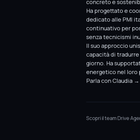
concreto e sostenib
Ha progettato e co
dedicato alle PMI it
continuativo per port
senza tecnicismi inut
Il suo approccio uni
capacità di tradurre
giorno. Ha supporta
energetico nel loro
Parla con Claudia →
Scopri il team Drive Ag